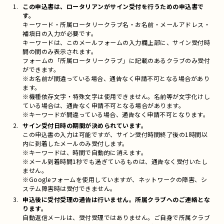
この申込書は、ロータリアンがサイン受付を行うための申込書で
す。
キーワード・所属ロータリークラブ名・お名前・メールアドレス・
補填日の入力が必要です。
キーワードは、このメールフォームの入力欄上部に、サイン受付時
間の間のみ表示されます。
フォームの「所属ロータリークラブ」に記載のあるクラブのみ受付
ができます。
※お名前が間違っている場合、通告なく申請不可となる場合があり
ます。
※機種依存文字・特殊文字は使用できません。名前等が文字化けし
ている場合は、通告なく申請不可となる場合があります。
※キーワードが間違っている場合、通告なく申請不可となります。
サイン受付日時の期間が決められています。
この申込書の入力は可能ですが、サイン受付時間終了後の1時間以
内に到着したメールのみ受付します。
※キーワードは、時間で自動的に消えます。
※メール到着時間1秒でも過ぎているものは、通告なく受付いたし
ません。
※Googleフォームを使用していますが、ネットワークの障害、シ
ステム障害時は受付できません。
申込後に受付受理の通告は行いません。所属クラブへのご連絡とな
ります。
自動返信メールは、受付受理ではありません。ご自身で所属クラブ