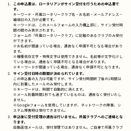
この申込書は、ロータリアンがサイン受付を行うための申込書で
す。
キーワード・所属ロータリークラブ名・お名前・メールアドレス・
補填日の入力が必要です。
キーワードは、このメールフォームの入力欄上部に、サイン受付時
間の間のみ表示されます。
フォームの「所属ロータリークラブ」に記載のあるクラブのみ受付
ができます。
※お名前が間違っている場合、通告なく申請不可となる場合があり
ます。
※機種依存文字・特殊文字は使用できません。名前等が文字化けし
ている場合は、通告なく申請不可となる場合があります。
※キーワードが間違っている場合、通告なく申請不可となります。
サイン受付日時の期間が決められています。
この申込書の入力は可能ですが、サイン受付時間終了後の1時間以
内に到着したメールのみ受付します。
※キーワードは、時間で自動的に消えます。
※メール到着時間1秒でも過ぎているものは、通告なく受付いたし
ません。
※Googleフォームを使用していますが、ネットワークの障害、シ
ステム障害時は受付できません。
申込後に受付受理の通告は行いません。所属クラブへのご連絡とな
ります。
自動返信メールは、受付受理ではありません。ご自身で所属クラブ