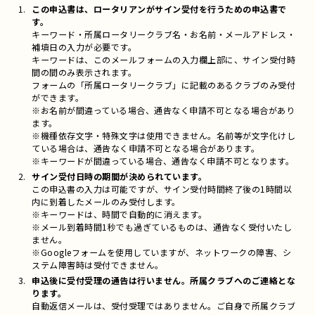
この申込書は、ロータリアンがサイン受付を行うための申込書で
す。
キーワード・所属ロータリークラブ名・お名前・メールアドレス・
補填日の入力が必要です。
キーワードは、このメールフォームの入力欄上部に、サイン受付時
間の間のみ表示されます。
フォームの「所属ロータリークラブ」に記載のあるクラブのみ受付
ができます。
※お名前が間違っている場合、通告なく申請不可となる場合があり
ます。
※機種依存文字・特殊文字は使用できません。名前等が文字化けし
ている場合は、通告なく申請不可となる場合があります。
※キーワードが間違っている場合、通告なく申請不可となります。
サイン受付日時の期間が決められています。
この申込書の入力は可能ですが、サイン受付時間終了後の1時間以
内に到着したメールのみ受付します。
※キーワードは、時間で自動的に消えます。
※メール到着時間1秒でも過ぎているものは、通告なく受付いたし
ません。
※Googleフォームを使用していますが、ネットワークの障害、シ
ステム障害時は受付できません。
申込後に受付受理の通告は行いません。所属クラブへのご連絡とな
ります。
自動返信メールは、受付受理ではありません。ご自身で所属クラブ