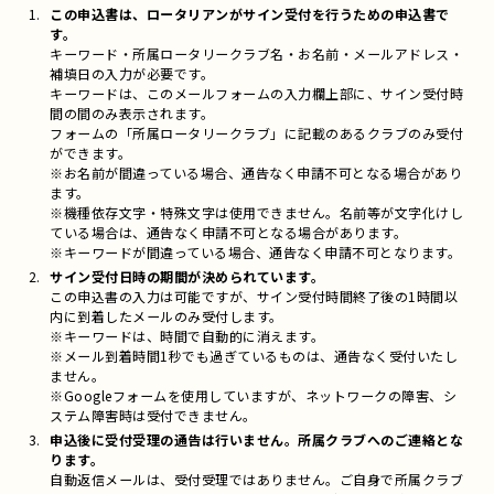
この申込書は、ロータリアンがサイン受付を行うための申込書で
す。
キーワード・所属ロータリークラブ名・お名前・メールアドレス・
補填日の入力が必要です。
キーワードは、このメールフォームの入力欄上部に、サイン受付時
間の間のみ表示されます。
フォームの「所属ロータリークラブ」に記載のあるクラブのみ受付
ができます。
※お名前が間違っている場合、通告なく申請不可となる場合があり
ます。
※機種依存文字・特殊文字は使用できません。名前等が文字化けし
ている場合は、通告なく申請不可となる場合があります。
※キーワードが間違っている場合、通告なく申請不可となります。
サイン受付日時の期間が決められています。
この申込書の入力は可能ですが、サイン受付時間終了後の1時間以
内に到着したメールのみ受付します。
※キーワードは、時間で自動的に消えます。
※メール到着時間1秒でも過ぎているものは、通告なく受付いたし
ません。
※Googleフォームを使用していますが、ネットワークの障害、シ
ステム障害時は受付できません。
申込後に受付受理の通告は行いません。所属クラブへのご連絡とな
ります。
自動返信メールは、受付受理ではありません。ご自身で所属クラブ