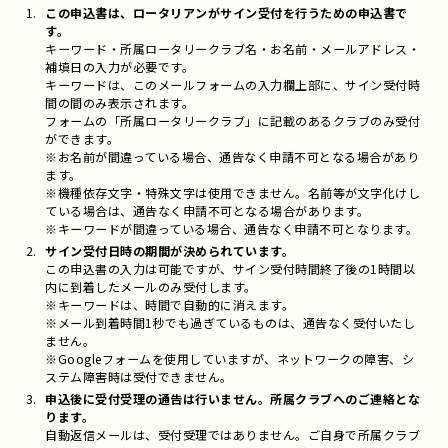
この申込書は、ロータリアンがサイン受付を行うための申込書で
す。
キーワード・所属ロータリークラブ名・お名前・メールアドレス・
補填日の入力が必要です。
キーワードは、このメールフォームの入力欄上部に、サイン受付時
間の間のみ表示されます。
フォームの「所属ロータリークラブ」に記載のあるクラブのみ受付
ができます。
※お名前が間違っている場合、通告なく申請不可となる場合があり
ます。
※機種依存文字・特殊文字は使用できません。名前等が文字化けし
ている場合は、通告なく申請不可となる場合があります。
※キーワードが間違っている場合、通告なく申請不可となります。
サイン受付日時の期間が決められています。
この申込書の入力は可能ですが、サイン受付時間終了後の1時間以
内に到着したメールのみ受付します。
※キーワードは、時間で自動的に消えます。
※メール到着時間1秒でも過ぎているものは、通告なく受付いたし
ません。
※Googleフォームを使用していますが、ネットワークの障害、シ
ステム障害時は受付できません。
申込後に受付受理の通告は行いません。所属クラブへのご連絡とな
ります。
自動返信メールは、受付受理ではありません。ご自身で所属クラブ