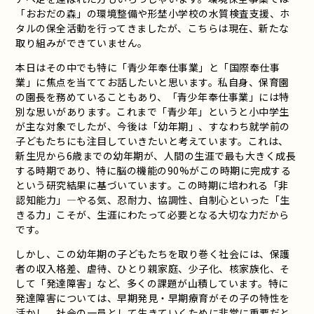
「おおだの森」の環境整備や形埜小学校の水質検査支援、ホ
タルの保全活動を行ってきましたが、こちらは現在、新たな
取り組みができていません。
本日はその中でも特に「青少年奉仕事業」と「国際奉仕事
業」に焦点を当ててお話したいと思います。私自身、保育園
の園長を務めていることもあり、「青少年奉仕事業」には特
別な思いがあります。これまで「青少年」というと小中学生
が主な対象でしたが、今後は「幼年期」、すなわち就学前の
子どもたちにも注目していきたいと考えています。これは、
新生児から6歳までの幼年期が、人間の生涯で最も大きく成長
する時期であり、特に脳の機能の90%がこの時期に完成する
という研究結果に基づいています。この時期に培われる「非
認知能力」—やる気、忍耐力、協調性、自制心といった「生
きる力」こそが、生涯にわたって必要となる大切な力だから
です。
しかし、この幼年期の子どもたちを取り巻く社会には、保護
者の収入格差、虐待、ひとり親家庭、少子化、核家族化、そ
して「発達障害」など、多くの課題が山積しています。特に
発達障害については、早期発見・早期療育がその子の特性を
活かし、社会の一員として生きていくために非常に重要だと