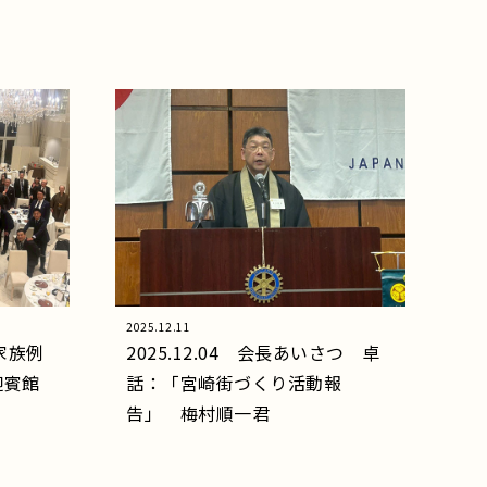
2025.12.11
睦家族例
2025.12.04 会長あいさつ 卓
迎賓館
話：「宮崎街づくり活動報
告」 梅村順一君