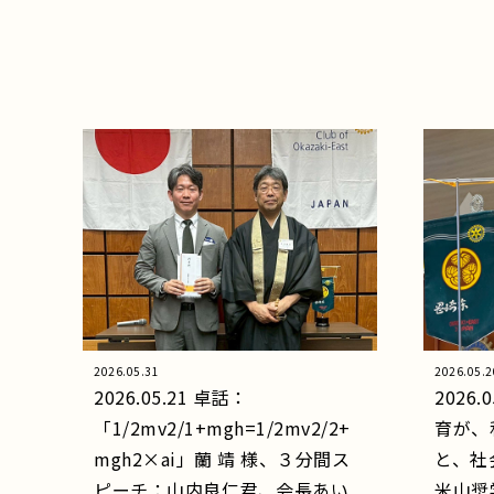
2026.05.31
2026.05.2
2026.05.21 卓話：
2026
「1/2mv2/1+mgh=1/2mv2/2+
育が、
mgh2×ai」蘭 靖 様、３分間ス
と、社
ピーチ：山内良仁君、会長あい
米山奨