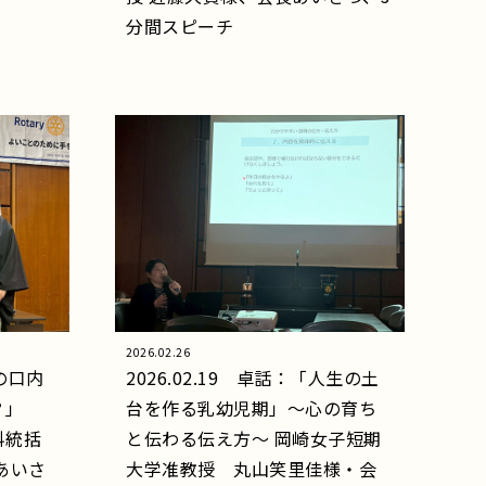
分間スピーチ
2026.02.26
その口内
2026.02.19 卓話：「人生の土
か？」
台を作る乳幼児期」～心の育ち
科統括
と伝わる伝え方～ 岡崎女子短期
あいさ
大学准教授 丸山笑里佳様・会