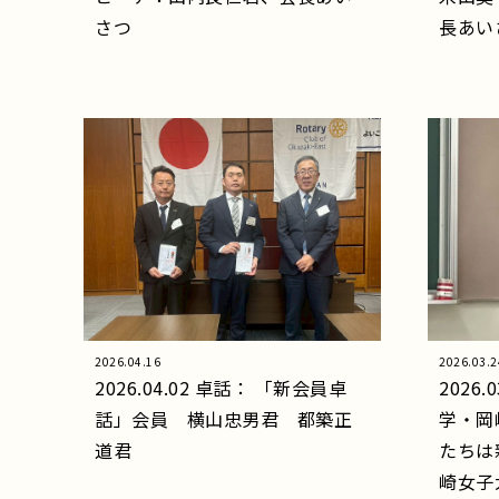
さつ
長あい
2026.04.16
2026.03.2
2026.04.02 卓話： 「新会員卓
2026
話」会員 横山忠男君 都築正
学・岡
道君
たちは
崎女子