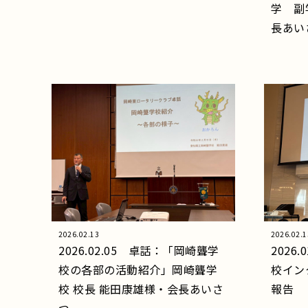
学 副
長あい
2026.02.13
2026.02.1
2026.02.05 卓話：「岡崎聾学
2026
校の各部の活動紹介」岡崎聾学
校イン
校 校長 能田康雄様・会長あいさ
報告