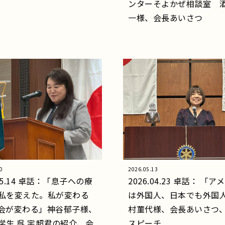
ンターそよかぜ相談室 
一様、会長あいさつ
0
2026.05.13
.05.14 卓話：「息子への療
2026.04.23 卓話： 「
私を変えた。私が変わる
は外国人、日本でも外国
会が変わる」神谷郁子様、
村菫代様、会長あいさつ、
学生 呉 宇超君の紹介、会
スピーチ