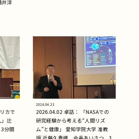
酒井洋
2026.04.23
アメリカで
2026.04.02 卓話： 「NASAでの
人」辻
研究経験から考える“人間リズ
3分間
ム”と健康」 愛知学院大学 准教
授 近藤久貴様、会長あいさつ、3